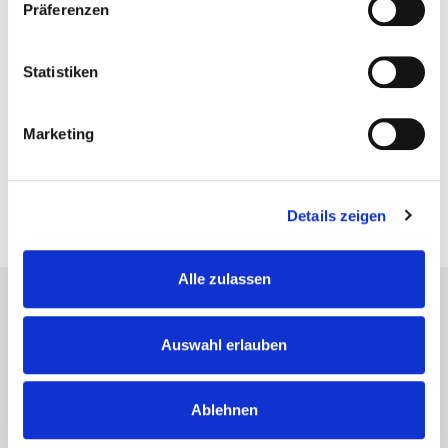
Veranstalter: Undercover GmbH
Präferenzen
TICKETS BEI UNDERCOVER.DE
Statistiken
Und bei allen bekannten Vorverkaufsstellen.
Marketing
Details zeigen
Alle zulassen
Anschrift
Auswahl erlauben
Braunschweiger Veranstaltungsstätten GmbH
Europaplatz 1
Ablehnen
38100 Braunschweig