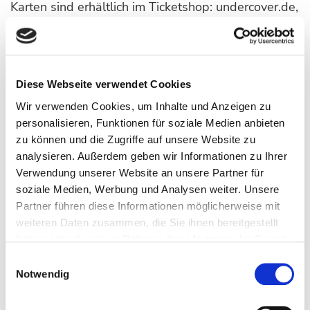
Karten sind erhältlich im Ticketshop: undercover.de,
telefonisch unter 0531 310 55 310 sowie an den
bekannten Vorverkaufsstellen.
Eventim PreSale: ab Mo., 22.09.2025 – 10:00 Uhr
Diese Webseite verwendet Cookies
Wir verwenden Cookies, um Inhalte und Anzeigen zu
VVK Start: ab Mi., 24.09.2025 – 10:00 Uhr
personalisieren, Funktionen für soziale Medien anbieten
zu können und die Zugriffe auf unsere Website zu
Ticketlink
analysieren. Außerdem geben wir Informationen zu Ihrer
Verwendung unserer Website an unsere Partner für
soziale Medien, Werbung und Analysen weiter. Unsere
Partner führen diese Informationen möglicherweise mit
weiteren Daten zusammen, die Sie ihnen bereitgestellt
DONNERSTAG - 08.10.2026
haben oder die sie im Rahmen Ihrer Nutzung der Dienste
gesammelt haben.
Einwilligungsauswahl
20:00 Uhr,
Einlass: 18:30 Uhr
Notwendig
Arena, kleine Variante