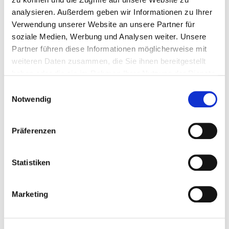
FREITAG - 05.03.2027
analysieren. Außerdem geben wir Informationen zu Ihrer
Verwendung unserer Website an unsere Partner für
20:00 Uhr,
Einlass: 18:30 Uhr
soziale Medien, Werbung und Analysen weiter. Unsere
Arena
Partner führen diese Informationen möglicherweise mit
weiteren Daten zusammen, die Sie ihnen bereitgestellt
Veranstalter: Neuland Concerts GmbH
haben oder die sie im Rahmen Ihrer Nutzung der Dienste
gesammelt haben.
Einwilligungsauswahl
TICKETS BEI EVENTIM.DE
Notwendig
Und bei allen bekannten Vorverkaufsstellen.
Präferenzen
Statistiken
Marketing
LOGENTICKETS VERFÜGBAR