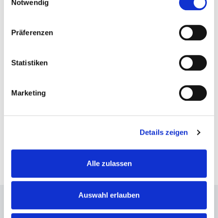
Notwendig
20:00 Uhr,
Einlass: 19:00 Uhr
Arena, kleine Variante
Präferenzen
Veranstalter: S-PROMOTION Event
GmbH
Statistiken
TICKETS BEI EVENTIM.DE
Marketing
Und bei allen bekannten Vorverkaufsstellen.
Details zeigen
Alle zulassen
Auswahl erlauben
Anschrift