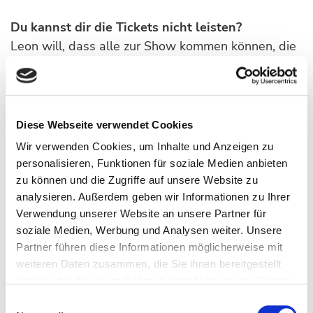
Du kannst dir die Tickets nicht leisten?
Leon will, dass alle zur Show kommen können, die
wollen. Maile an post@leonwindscheid.de, Betreff
SOCIAL TICKETS. Wir haben in jeder Stadt ein
Kontingent für bedürftige Menschen. Und meld
dich wirklich gerne! Wir sagen das nicht einfach so,
Diese Webseite verwendet Cookies
sondern meinen es ganz ernst.
Wir verwenden Cookies, um Inhalte und Anzeigen zu
personalisieren, Funktionen für soziale Medien anbieten
Weitere Informationen:
zu können und die Zugriffe auf unsere Website zu
analysieren. Außerdem geben wir Informationen zu Ihrer
https://leonwindscheid.de/tour/
Verwendung unserer Website an unsere Partner für
soziale Medien, Werbung und Analysen weiter. Unsere
Partner führen diese Informationen möglicherweise mit
weiteren Daten zusammen, die Sie ihnen bereitgestellt
haben oder die sie im Rahmen Ihrer Nutzung der Dienste
SAMSTAG - 14.11.2026
gesammelt haben.
Einwilligungsauswahl