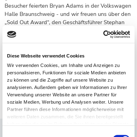
Besucher feierten Bryan Adams in der Volkswagen
Halle Braunschweig - und wir freuen uns über den
„Sold Out Award“, den Geschäftsführer Stephan
Lemke und Ina Brandes, verantwortliche
Projektmanagerin, vom örtlichen Veranstalter
Hannover Concerts entgegennehmen durften.
Diese Webseite verwendet Cookies
Wir verwenden Cookies, um Inhalte und Anzeigen zu
personalisieren, Funktionen für soziale Medien anbieten
zu können und die Zugriffe auf unsere Website zu
analysieren. Außerdem geben wir Informationen zu Ihrer
Verwendung unserer Website an unsere Partner für
ZURÜCK
soziale Medien, Werbung und Analysen weiter. Unsere
Partner führen diese Informationen möglicherweise mit
weiteren Daten zusammen, die Sie ihnen bereitgestellt
haben oder die sie im Rahmen Ihrer Nutzung der Dienste
gesammelt haben.
Einwilligungsauswahl
Anschrift