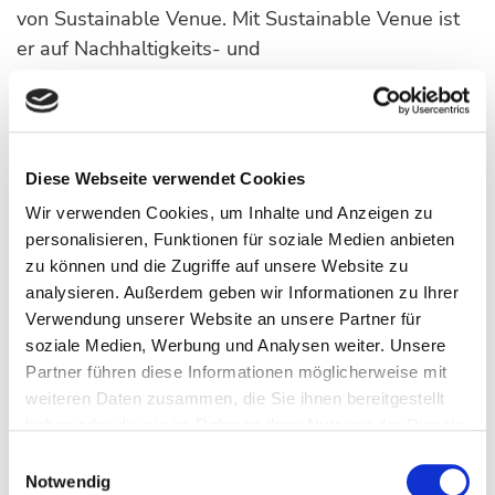
von Sustainable Venue. Mit Sustainable Venue ist
er auf Nachhaltigkeits- und
Transformationsprozesse für Veranstaltungsorte
spezialisiert. Als langjähriger Betreiber und
Geschäftsführer großer Veranstaltungsstätten
bringt Keller umfassende Praxiserfahrung aus dem
Diese Webseite verwendet Cookies
Venue-Business in die Prozessbegleitung ein.
Wir verwenden Cookies, um Inhalte und Anzeigen zu
Zudem ist er zertifizierter Nachhaltigkeitsberater für
personalisieren, Funktionen für soziale Medien anbieten
Veranstaltungen nach ISO 20121.
zu können und die Zugriffe auf unsere Website zu
analysieren. Außerdem geben wir Informationen zu Ihrer
Der strukturierte Aufbau des
Verwendung unserer Website an unsere Partner für
Nachhaltigkeitsmanagementsystems hat im
soziale Medien, Werbung und Analysen weiter. Unsere
November 2025 begonnen, die
Partner führen diese Informationen möglicherweise mit
weiteren Daten zusammen, die Sie ihnen bereitgestellt
Implementierungsphase ist bis zum Sommer 2026
haben oder die sie im Rahmen Ihrer Nutzung der Dienste
angesetzt. Die ISO 20121 bildet damit eine
gesammelt haben.
Einwilligungsauswahl
zentrale Grundlage für die zukünftige Ausrichtung
Notwendig
der städtischen Veranstaltungsstätten –